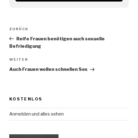
Beitragsnavigation
Vorheriger
ZURÜCK
Beitrag
Reife Frauen benötigen auch sexuelle
Befriedigung
Nächster
WEITER
Beitrag
Auch Frauen wollen schnellen Sex
KOSTENLOS
Anmelden und alles sehen