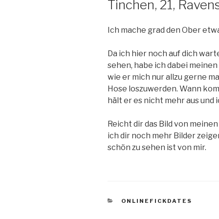
Tinchen, 21, Raven
Ich mache grad den Ober etwa
Da ich hier noch auf dich wart
sehen, habe ich dabei meinen 
wie er mich nur allzu gerne ma
Hose loszuwerden. Wann komms
hält er es nicht mehr aus und
Reicht dir das Bild von meinen
ich dir noch mehr Bilder zeigen
schön zu sehen ist von mir.
KATEGORIEN
ONLINEFICKDATES