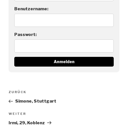
Benutzername:
Passwort:
Beitragsnavigation
Vorheriger
ZURÜCK
Beitrag
Simone, Stuttgart
Nächster
WEITER
Beitrag
Irmi, 29, Koblenz