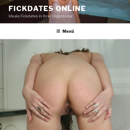
Zum
FICKDATES ONLINE
Inhalt
Ideale Fickdates in ihrer Umgebung
springen
Menü