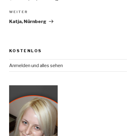
Nächster
WEITER
Beitrag
Katja, Nürnberg
KOSTENLOS
Anmelden und alles sehen