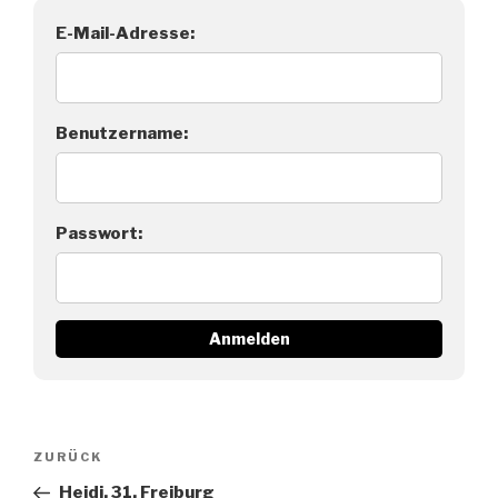
E-Mail-Adresse:
Benutzername:
Passwort:
Beitragsnavigation
Vorheriger
ZURÜCK
Beitrag
Heidi, 31, Freiburg