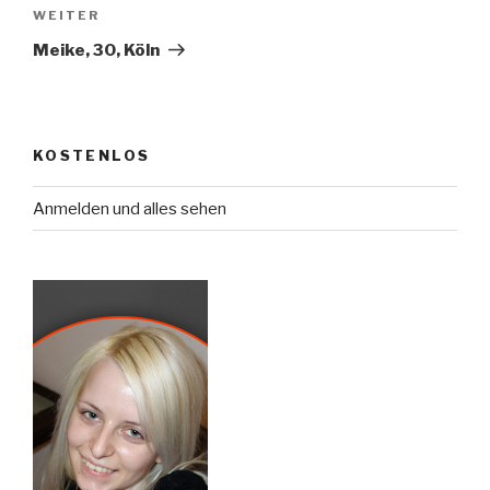
Nächster
WEITER
Beitrag
Meike, 30, Köln
KOSTENLOS
Anmelden und alles sehen